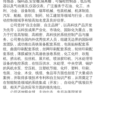
传感器，编码器,安全栅,隔离栅，可编程控制器，低压电
器以及气动液压,仪器仪表。广泛服务于石油、化工、水
利、冶金、设备制造、烟草机械、包装机械、机床制造、
汽车、船舶、纺织、制药、轻工建筑等领域与行业，在自
动控制领域享有较高知名度及良好信誉。
公司坚持“自主创新、自主品牌”，以高科技产品开发
为先导，以科技成果产业化、市场化、国际化为重点，致
力于打造高智能、高精密、高科技的系统控制产品与服
务。公司整合国内外优秀技术人员，组建无边界的国际研
发团队，成功推出高铁装备配套系统，包装贴标配套系
统、曲面印刷配套系统，丝网印刷配套系统，轮转印刷配
套系统，薄膜威张力高速收放卷系统，化工化纤、吹瓶
机、挤出机、拉丝机、展片机、喷涂胶印机、污水处理等
设备的电控系统，在恒压供水、水处理、中央空调、锅炉
的风机水泵、空压机、注塑机节能、化纤、塑料、印刷、
包装、冶金、木业、线缆、食品等方面也创造了大量成功
案例，并取得多项技术专利和自主知识产权，从而奠定了
在智能制造领域的系统集成（开发）、自动化产线项目升
级、相关产品供应等方面的领先地位。
公司还放眼全球，主动出击，先后与美国派克
PARKER、德国倍福、汇川技术、日本三菱机电
MITSUBISHIS 、西门子、**海泰克HITECH 、 四方技
术SUNFAR、伟、德国西门子SIEMENS、安川电机
YASKAWA、永宏FATEK 、威纶WEINVIEW、台达
DELTA等国际机电行业一线品牌及专业厂商携手合作战
略伙伴，在广州建立大规模库存中心，构建了稳定高效的
全球化国际供应链体系。
公司将继续秉承“追求卓越、铸就经典”的核心理念，