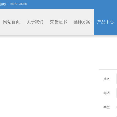
8922170280
网站首页
关于我们
荣誉证书
鑫帅方案
产品中心
姓名
电话
类型